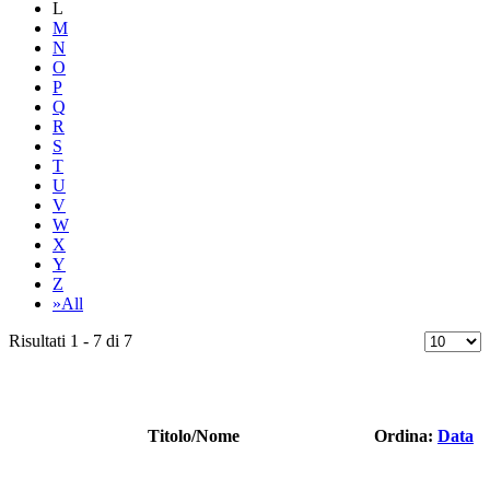
L
M
N
O
P
Q
R
S
T
U
V
W
X
Y
Z
»All
Risultati 1 - 7 di 7
Titolo/Nome
Ordina:
Data