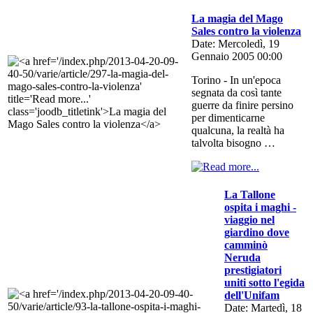
La magia del Mago
Sales contro la violenza
Date: Mercoledì, 19
Gennaio 2005 00:00
Torino - In un'epoca
segnata da così tante
guerre da finire persino
per dimenticarne
qualcuna, la realtà ha
talvolta bisogno …
La Tallone
ospita i maghi -
viaggio nel
giardino dove
camminò
Neruda
prestigiatori
uniti sotto l'egida
dell'Unifam
Date: Martedì, 18