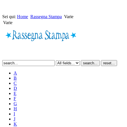
Sei qui:
Home
Rassegna Stampa
Varie
Varie
A
B
C
D
E
F
G
H
I
J
K