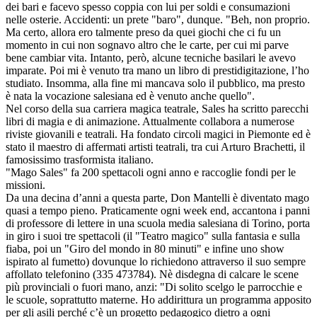
dei bari e facevo spesso coppia con lui per soldi e consumazioni
nelle osterie. Accidenti: un prete "baro", dunque. "Beh, non proprio.
Ma certo, allora ero talmente preso da quei giochi che ci fu un
momento in cui non sognavo altro che le carte, per cui mi parve
bene cambiar vita. Intanto, però, alcune tecniche basilari le avevo
imparate. Poi mi è venuto tra mano un libro di prestidigitazione, l’ho
studiato. Insomma, alla fine mi mancava solo il pubblico, ma presto
è nata la vocazione salesiana ed è venuto anche quello".
Nel corso della sua carriera magica teatrale, Sales ha scritto parecchi
libri di magia e di animazione. Attualmente collabora a numerose
riviste giovanili e teatrali. Ha fondato circoli magici in Piemonte ed è
stato il maestro di affermati artisti teatrali, tra cui Arturo Brachetti, il
famosissimo trasformista italiano.
"Mago Sales" fa 200 spettacoli ogni anno e raccoglie fondi per le
missioni.
Da una decina d’anni a questa parte, Don Mantelli è diventato mago
quasi a tempo pieno. Praticamente ogni week end, accantona i panni
di professore di lettere in una scuola media salesiana di Torino, porta
in giro i suoi tre spettacoli (il "Teatro magico" sulla fantasia e sulla
fiaba, poi un "Giro del mondo in 80 minuti" e infine uno show
ispirato al fumetto) dovunque lo richiedono attraverso il suo sempre
affollato telefonino (335 473784). Nè disdegna di calcare le scene
più provinciali o fuori mano, anzi: "Di solito scelgo le parrocchie e
le scuole, soprattutto materne. Ho addirittura un programma apposito
per gli asili perché c’è un progetto pedagogico dietro a ogni