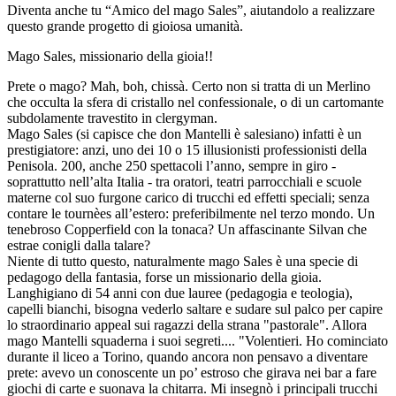
Diventa anche tu “Amico del mago Sales”, aiutandolo a realizzare
questo grande progetto di gioiosa umanità.
Mago Sales, missionario della gioia!!
Prete o mago? Mah, boh, chissà. Certo non si tratta di un Merlino
che occulta la sfera di cristallo nel confessionale, o di un cartomante
subdolamente travestito in clergyman.
Mago Sales (si capisce che don Mantelli è salesiano) infatti è un
prestigiatore: anzi, uno dei 10 o 15 illusionisti professionisti della
Penisola. 200, anche 250 spettacoli l’anno, sempre in giro -
soprattutto nell’alta Italia - tra oratori, teatri parrocchiali e scuole
materne col suo furgone carico di trucchi ed effetti speciali; senza
contare le tournèes all’estero: preferibilmente nel terzo mondo. Un
tenebroso Copperfield con la tonaca? Un affascinante Silvan che
estrae conigli dalla talare?
Niente di tutto questo, naturalmente mago Sales è una specie di
pedagogo della fantasia, forse un missionario della gioia.
Langhigiano di 54 anni con due lauree (pedagogia e teologia),
capelli bianchi, bisogna vederlo saltare e sudare sul palco per capire
lo straordinario appeal sui ragazzi della strana "pastorale". Allora
mago Mantelli squaderna i suoi segreti.... "Volentieri. Ho cominciato
durante il liceo a Torino, quando ancora non pensavo a diventare
prete: avevo un conoscente un po’ estroso che girava nei bar a fare
giochi di carte e suonava la chitarra. Mi insegnò i principali trucchi