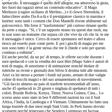
spettacolo. Il messaggio è quello dell’allegria; ma attraverso la gioia,
tiro fuori dai ragazzi stessi un contenuto educativo". Il Mago
Merluzzo (cugino siciliano di Merlino...) e il clown Sbrendola, il
fattucchiere arabo Da-lì-a-là e il prestigiatore classico in marsina e
lustrini: sono tanti i costumi che Don Mantelli riveste abilmente sul
palcoscenico. Ma forse il "trasformismo" più curioso rimane quello
da prete a mago. "Sì, c’è un rapporto strano tra questi due ruoli, ma
io non sono un teatrante che separa ciò che vive da ciò che fa: in me
il messaggio è unico. Cerco di essere spontaneo nel teatro e allora
riesco ad esserlo pure come prete. E poi i giochi di magia per me
non sono tutto: è la gente stessa che me li chiede e solo per questo
continuo a esibirmi".
Ed anche perché, da un po’ di tempo, le offerte raccolte durante i
suoi spettacoli o con la vendita dei suoi libri (Mago Sales è autori di
testi di magia, di umorismo e di animazione nonché titolare di
rubriche su riviste e giornali) don Silvio li destina tutti alle missioni.
Anzi va lui stesso a portare i fondi sul posto, armato di due valigie
colme di trucchi magici e del suo armamentario di travestimenti.
"Già faccio almeno un paio di trasferte terzomondiali all’anno,
anche 45 spettacoli in 20 giorni e migliaia di spettatori di tutti i
colori. Brasile Bolivia, Kenya, Timor, Nuova Guinea, Cina... Lo
scorso anno sono stato in ben 9 differenti nazioni tra cui il Sud
Africa, l’India, la Cambogia e il Vietnam. Ultimamente ho fatto una
lunga tournée di due mesi negli Stati Uniti. In Perù hanno dovuto
scortarmi perché temevano che Sendero Luminoso mi facesse