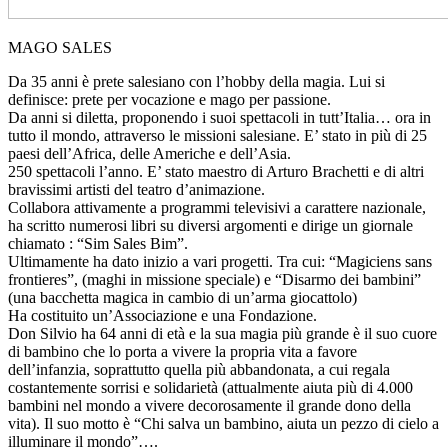
MAGO SALES
Da 35 anni è prete salesiano con l’hobby della magia. Lui si
definisce: prete per vocazione e mago per passione.
Da anni si diletta, proponendo i suoi spettacoli in tutt’Italia… ora in
tutto il mondo, attraverso le missioni salesiane. E’ stato in più di 25
paesi dell’Africa, delle Americhe e dell’Asia.
250 spettacoli l’anno. E’ stato maestro di Arturo Brachetti e di altri
bravissimi artisti del teatro d’animazione.
Collabora attivamente a programmi televisivi a carattere nazionale,
ha scritto numerosi libri su diversi argomenti e dirige un giornale
chiamato : “Sim Sales Bim”.
Ultimamente ha dato inizio a vari progetti. Tra cui: “Magiciens sans
frontieres”, (maghi in missione speciale) e “Disarmo dei bambini”
(una bacchetta magica in cambio di un’arma giocattolo)
Ha costituito un’Associazione e una Fondazione.
Don Silvio ha 64 anni di età e la sua magia più grande è il suo cuore
di bambino che lo porta a vivere la propria vita a favore
dell’infanzia, soprattutto quella più abbandonata, a cui regala
costantemente sorrisi e solidarietà (attualmente aiuta più di 4.000
bambini nel mondo a vivere decorosamente il grande dono della
vita). Il suo motto è “Chi salva un bambino, aiuta un pezzo di cielo a
illuminare il mondo”….