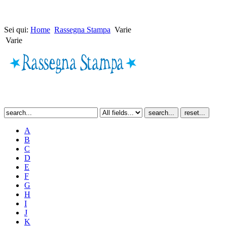
Sei qui:
Home
Rassegna Stampa
Varie
Varie
A
B
C
D
E
F
G
H
I
J
K