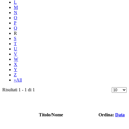
L
M
N
O
P
Q
R
S
T
U
V
W
X
Y
Z
»All
Risultati 1 - 1 di 1
Titolo/Nome
Ordina:
Data