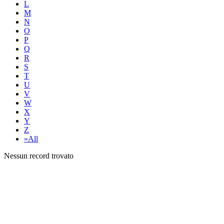
L
M
N
O
P
Q
R
S
T
U
V
W
X
Y
Z
»All
Nessun record trovato