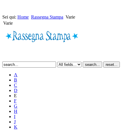
Sei qui:
Home
Rassegna Stampa
Varie
Varie
A
B
C
D
E
F
G
H
I
J
K