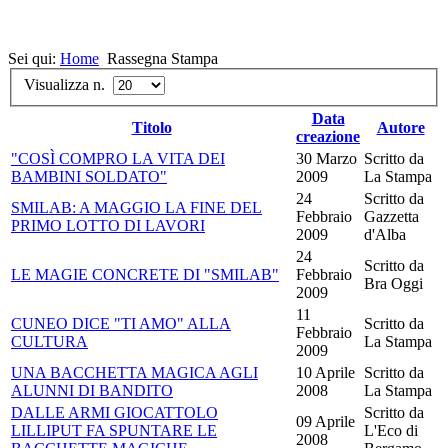
Sei qui:
Home
Rassegna Stampa
Visualizza n.
Data
Titolo
Autore
creazione
"COSÌ COMPRO LA VITA DEI
30 Marzo
Scritto da
BAMBINI SOLDATO"
2009
La Stampa
24
Scritto da
SMILAB: A MAGGIO LA FINE DEL
Febbraio
Gazzetta
PRIMO LOTTO DI LAVORI
2009
d'Alba
24
Scritto da
LE MAGIE CONCRETE DI "SMILAB"
Febbraio
Bra Oggi
2009
11
CUNEO DICE "TI AMO" ALLA
Scritto da
Febbraio
CULTURA
La Stampa
2009
UNA BACCHETTA MAGICA AGLI
10 Aprile
Scritto da
ALUNNI DI BANDITO
2008
La Stampa
DALLE ARMI GIOCATTOLO
Scritto da
09 Aprile
LILLIPUT FA SPUNTARE LE
L'Eco di
2008