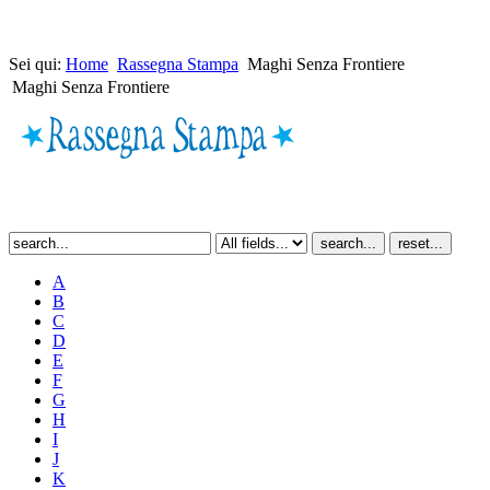
Sei qui:
Home
Rassegna Stampa
Maghi Senza Frontiere
Maghi Senza Frontiere
A
B
C
D
E
F
G
H
I
J
K