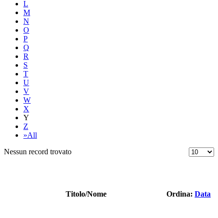
L
M
N
O
P
Q
R
S
T
U
V
W
X
Y
Z
»All
Nessun record trovato
Titolo/Nome
Ordina:
Data