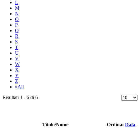
L
M
N
O
P
Q
R
S
T
U
V
W
X
Y
Z
»All
Risultati 1 - 6 di 6
Titolo/Nome
Ordina:
Data