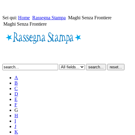
Sei qui:
Home
Rassegna Stampa
Maghi Senza Frontiere
Maghi Senza Frontiere
A
B
C
D
E
F
G
H
I
J
K