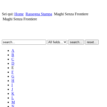
Sei qui:
Home
Rassegna Stampa
Maghi Senza Frontiere
Maghi Senza Frontiere
A
B
C
D
E
F
G
H
I
J
K
L
M
N