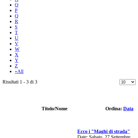
O
P
Q
R
S
T
U
V
W
X
Y
Z
»All
Risultati 1 - 3 di 3
Titolo/Nome
Ordina:
Data
Ecco i "Maghi di strada"
Date: Sabato, 27 Settembre