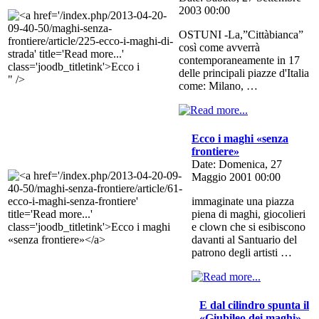
2003 00:00
OSTUNI -La,”Cittàbianca”
così come avverrà
contemporaneamente in 17
delle principali piazze d'Italia
" />
come: Milano, …
Ecco i maghi «senza
frontiere»
Date: Domenica, 27
Maggio 2001 00:00
immaginate una piazza
piena di maghi, giocolieri
e clown che si esibiscono
davanti al Santuario del
patrono degli artisti …
E dal cilindro spunta il
«Giubileo dei maghi»