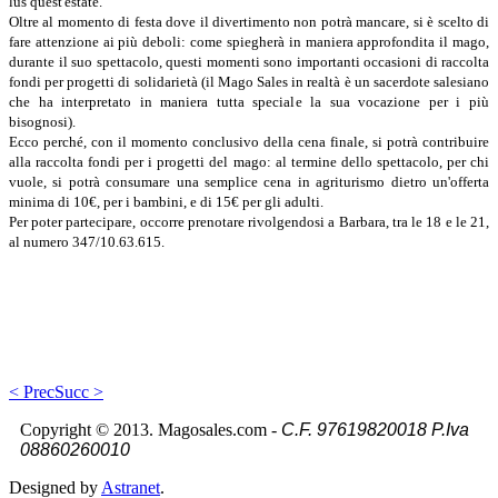
lus quest'estate.
Oltre al momento di fe­sta dove il divertimento non potrà mancare, si è scelto di
fare attenzione ai più debo­li: come spiegherà in manie­ra approfondita il mago,
du­rante il suo spettacolo, que­sti momenti sono importan­ti occasioni di raccolta
fondi per progetti di solidarietà (il Mago Sales in realtà è un
sacerdote salesiano
che ha interpretato in maniera tut­ta speciale la sua vocazione per i più
bisognosi).
Ecco perché, con il mo­mento conclusivo della cena finale, si potrà contribuire
alla raccolta fondi per i pro­getti del mago: al termine dello spettacolo, per chi
vuole, si potrà consumare una semplice cena in agri­turismo dietro un'offerta
minima di 10€, per i bambi­ni, e di 15€ per gli adul­ti.
Per poter partecipare, occorre prenotare rivolgen­dosi a Barbara, tra le 18 e le 21,
al numero 347/10.63.615.
< Prec
Succ >
Copyright © 2013. Magosales.com -
C.F. 97619820018
P.Iva
08860260010
Designed by
Astranet
.