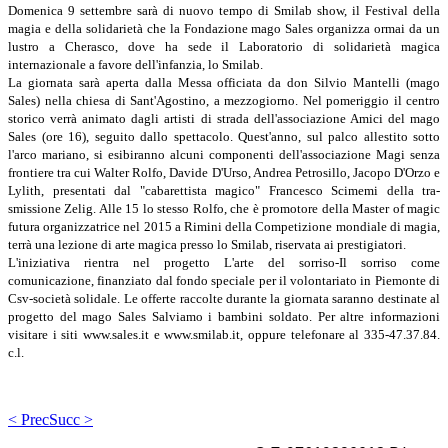
Domenica 9 settembre sa­rà di nuovo tempo di Smi­lab show, il Festival della
magia e della solidarietà che la Fondazione mago Sales orga­nizza ormai da un
lustro a Cherasco, dove ha sede il La­boratorio di solidarietà magi­ca
internazionale a favore dell'infanzia, lo Smilab.
La giornata sarà aperta dal­la Messa officiata da don Sil­vio Mantelli (mago
Sales) nel­la chiesa di Sant'Agostino, a mezzogiorno. Nel pomerig­gio il centro
storico verrà ani­mato dagli artisti di strada dell'associazione Amici del mago
Sales (ore 16), seguito dallo spettacolo. Quest'anno, sul palco allestito sotto
l'arco mariano, si esibiranno alcuni componenti dell'associazio­ne Magi senza
frontiere tra cui Walter Rolfo, Davide D'Urso, Andrea Petrosillo, Jacopo D'Orzo e
Lylith, presentati dal "cabarettista magico" Francesco Scimemi della tra­
smissione Zelig. Alle 15 lo stes­so Rolfo, che è promotore del­la Master of magic
futura orga­nizzatrice nel 2015 a Rimini della Competizione mondiale di magia,
terrà una lezione di arte magica presso lo Smilab, riservata ai prestigiatori.
L'iniziativa rientra nel pro­getto L'arte del sorriso-Il sorri­so come
comunicazione, fi­nanziato dal fondo speciale per il volontariato in Piemon­te di
Csv-società solidale. Le offerte raccolte durante la giornata saranno destinate al
progetto del mago Sales Salviamo i bambini soldato. Per altre informazioni
visita­re i siti www.sales.it e www.smilab.it, oppure tele­fonare al 335-47.37.84.
c.l.
< Prec
Succ >