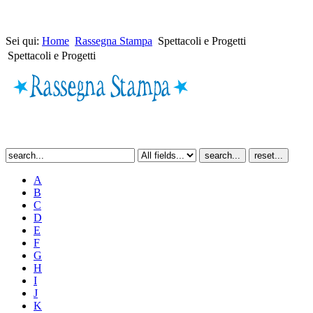
Sei qui:
Home
Rassegna Stampa
Spettacoli e Progetti
Spettacoli e Progetti
A
B
C
D
E
F
G
H
I
J
K