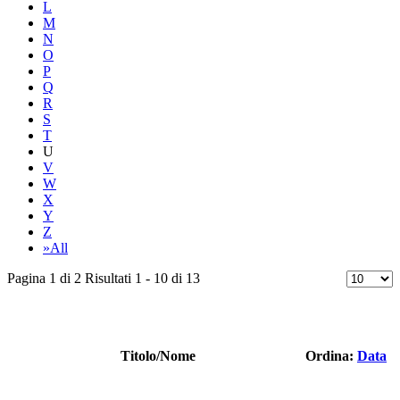
L
M
N
O
P
Q
R
S
T
U
V
W
X
Y
Z
»All
Pagina 1 di 2 Risultati 1 - 10 di 13
Titolo/Nome
Ordina:
Data