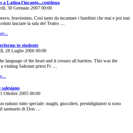
 a Latina,l'incanto...continua
edì, 30 Gennaio 2007 00:00
avo, bravissimo. Così tanto da incantare i bambini che mai e poi mai
oluto lasciare la sala del Teatro …
erforms to students
dì, 28 Luglio 2006 00:00
 language of the heart and it crosses all barriers. This was the
 a visiting Salesian priest Fr …
e salesiano
01 Ottobre 2005 00:00
n raduno tutto speciale: maghi, giocolieri, prestidigitatori si sono
o il santuario di Don …