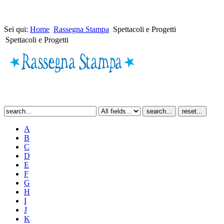
Sei qui:
Home
Rassegna Stampa
Spettacoli e Progetti
Spettacoli e Progetti
A
B
C
D
E
F
G
H
I
J
K