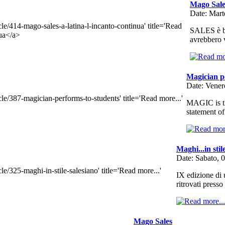
Mago Sales
Date: Mart
SALES è br
avrebbero v
Magician p
Date: Vener
MAGIC is the
statement of
Maghi...in stil
Date: Sabato, 
IX edizione di u
ritrovati press
Mago Sales