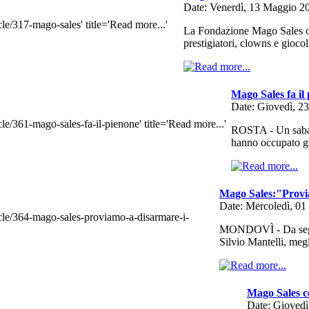
Date: Venerdì, 13 Maggio 2
La Fondazione Mago Sales or
prestigiatori, clowns e gioco
Mago Sales fa il
Date: Giovedì, 2
ROSTA - Un sabat
hanno occupato gli
Mago Sales:"Provi
Date: Mercoledì, 0
MONDOVÌ - Da segnal
Silvio Mantelli, m
Mago Sales c
Date: Gioved