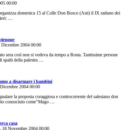
005 00:00
ganizza domenica 15 al Colle Don Bosco (Asti) il IX raduno dei
lieri: …
 pienone
3 Dicembre 2004 00:00
o sera così non si vedeva da tempo a Rosta. Tantissime persone
 spalti della palestra …
amo a disarmare i bambini
1 Dicembre 2004 00:00
are la proposta coraggiosa e controcorrente del salesiano don
eglio conosciuto come"Mago …
erca casa
ì, 18 Novembre 2004 00:00