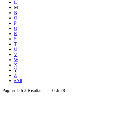
L
M
N
O
P
Q
R
S
T
U
V
W
X
Y
Z
»All
Pagina 1 di 3 Risultati 1 - 10 di 28