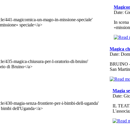
Magicom
Date: Gi
In scena
«mission
Magica chi
Date: Dom
BRUINO - G
San Martin
Magia se
Date: Gi
IL TEATRO
L'associa