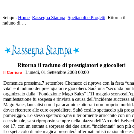
Sei qui:
Home
Rassegna Stampa
Spettacoli e Progetti
Ritorna il
raduno di …
Ritorna il raduno di prestigiatori e giocolieri
Lunedì, 01 Settembre 2008 00:00
Il Corriere
Domenica prossima,7 settembre,Cherasco ci riprova con la festa “una
vita” e il raduno dei prestigiatori e giocolieri. Sarà una “seconda punt
organizzato dalla “Fondazione Mago Sales” l’11 maggio scorso:all’ep
manifestazione fu sospesa e rinviata a causa dell’incidente successa a
Mago Sales,lanciatisi con il paracadute e atterrati non proprio morbi
dover ricorrere alle cure ospedaliere. Saltò cosi,lo spettacolo già pro
pomeriggio. Lo stesso spettacolo,ma ulteriormente arricchito con un 
eccezionale, sarà riproposto,sempre nella piazza dell’Arco del Belve
ore 17, con un entrata a sorpresa dei due artisti “incidentati”,non più 
Lo spettacolo di arte magica presenterà affermati artisti nazionali e est