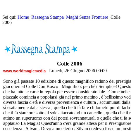
Sei qui:
Home
Rassegna Stampa
Maghi Senza Frontiere
Colle
2006
Colle 2006
Lunedì, 26 Giugno 2006 00:00
www.worldmagicmedia
Sono già passate 10 edizione di questo magnifico raduno dei prestigiat
giocolieri al Colle Don Bosco . Magnifico, perchè? Semplice! Questo
che ha tutte le carte in regola per essere considerato tale . Come nelle 
piazzale comincia a popolarsi già nel primo mattino , è bellissimo ved
diversa fascia d'età e diversa provenienza e cultura , accumunati dalla
sì esattamente dalla stessa , quella che ti fà fare chilometri pur di farla
che ti fà stare ore sotto al sole attaccato ad un cancello , quella che ti
attimo un superuomo con dei poteri sovrannaturali o quella che ti fa s
applauso La Magia! Quest'anno c'era grande attesa per il Prestigiatore
eccellenza : Silvan . Devo ammetterlo : Silvan credevo fosse un prest