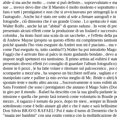
abile sì ma anche molto ... come si può definire... sopravvalutato e ma
sue ... invece devo dire che Il Maestro è molto modesto e soprattutto 
fans e tutti i prestigiatori e non che si avvicinavano per stringergli la 
l'autografo . Anche lui è stato ore sotto al sole a firmare autografi e in
fotografie , ciò dimostra che è un grande Uomo . Lo spettacolo è stat
Walter Rolfo , anche lui un "abituè" di questo raduno . In veste di pr
presentato alcuni effetti come la produzione di un foulard e successi
colomba , ha tirato fuori una scala da un sacchetto , e l'effetto della 
di Andrew Mayne (proprio su questo effetto mi complimento tantissi
poichè quando l'ho visto eseguire da Andrei non mi è piaciuto... ma v
come l'hai eseguito tu, tutto cambia!!!).Walter ha poi introdotto Mag
Faggi) che è arrivato fino al palco in moto guidando bendato , devo 
stupore negli spettatori era tantissimo. Il primo artista ad esibirsi è sta
presentato diversi effetti (vi consiglio di guardare l'album fotografico) 
donne in 6 pezzi , le ha fatte volare e ritornare sul palcoscenico , poi
scomparire a mezz'aria , ha sospeso un bicchiere nell'aria , tagliato e 
manipolato carte e palline (a mio avviso meglio di Mc. Bride o altri) h
spostato teste e molto altro ancora ...Sucessivamente si sono esibiti a
Sans Frontierè che sono i prestigiatori che aiutano il Mago Sales (Don
in giro per il mondo . Rafael ha descritto con la sua giraffa parlante l
missione e quella che presto farà tornerà come volontario in Brasile 
mezzo , il ragazzo è tornato da poco, dopo tre mesi , sempre in Brasil
sottolineato come è bello aiutare gli altri e che è stato e sarà bellissi
Don Silvio BRAVO RAFAEL! Poi è stato il turno di Demetrio che ha
"magia per bambini" con una routin comica con la moltiplicazione dell