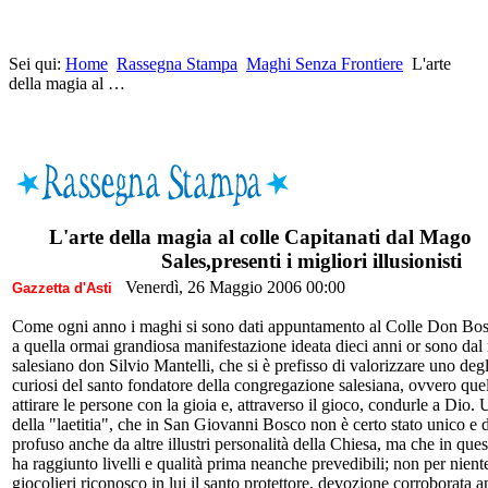
Sei qui:
Home
Rassegna Stampa
Maghi Senza Frontiere
L'arte
della magia al …
L'arte della magia al colle Capitanati dal Mago
Sales,presenti i migliori illusionisti
Venerdì, 26 Maggio 2006 00:00
Gazzetta d'Asti
Come ogni anno i maghi si sono dati appuntamento al Colle Don Bos
a quella ormai grandiosa manifestazione ideata dieci anni or sono dal 
salesiano don Silvio Mantelli, che si è prefisso di valorizzare uno degl
curiosi del santo fondatore della congregazione salesiana, ovvero quel
attirare le persone con la gioia e, attraverso il gioco, condurle a Dio.
della "laetitia", che in San Giovanni Bosco non è certo stato unico e d
profuso anche da altre illustri personalità della Chiesa, ma che in que
ha raggiunto livelli e qualità prima neanche prevedibili; non per niente
giocolieri riconosco in lui il santo protettore, devozione corroborata 