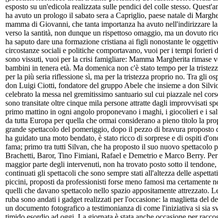
esposto su un'edicola realizzata sulle pendici del colle stesso. Quest'
ha avuto un prologo il sabato sera a Capriglio, paese natale di Margh
mamma di Giovanni, che tanta importanza ha avuto nell'indirizzare la v
verso la santità, non dunque un rispettoso omaggio, ma un dovuto ri
ha saputo dare una formazione cristiana ai figli nonostante le oggettive
circostanze sociali e politiche comportavano, vuoi per i tempi forieri d
sono vissuti, vuoi per la crisi famigliare: Mamma Margherita rimase 
bambini in tenera età. Ma domenica non c'è stato tempo per la trist
per la più seria riflessione sì, ma per la tristezza proprio no. Tra gli o
don Luigi Ciotti, fondatore del gruppo Abele che insieme a don Silvi
celebrato la messa nel gremitissimo santuario sul cui piazzale nel cors
sono transitate oltre cinque mila persone attratte dagli improvvisati spe
primo mattino in ogni angolo proponevano i maghi, i giocolieri e i sa
da tutta Europa per quella che ormai considerano a pieno titolo la prop
grande spettacolo del pomeriggio, dopo il pezzo di bravura proposto
ha guidato una moto bendato, è stato ricco di sorprese e di ospiti d'on
fama; primo tra tutti Silvan, che ha proposto il suo nuovo spettacolo 
Brachetti, Baror, Tino Fimiani, Rafael e Demetrio e Marco Berry. Per 
maggior parte degli intervenuti, non ha trovato posto sotto il tendone,
continuati gli spettacoli che sono sempre stati all'altezza delle aspettat
piccini, proposti da professionisti forse meno famosi ma certamente n
quelli che davano spettacolo nello spazio appositamente attrezzato. L
ruba sono andati i gadget realizzati per l'occasione: la maglietta del de
un documento fotografico a testimonianza di come l'iniziativa si sia s
timido esordio ad oggi. La giornata è stata anche occasione per raccog