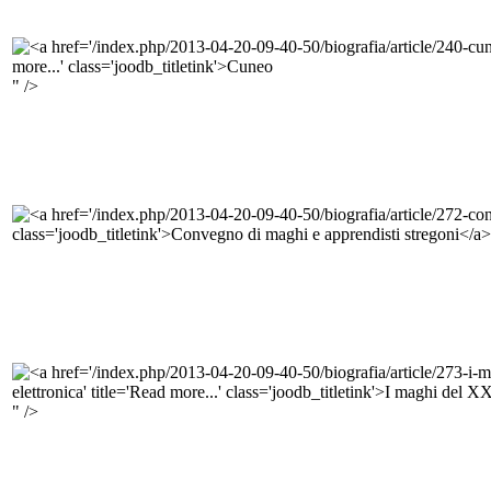
" />
" />