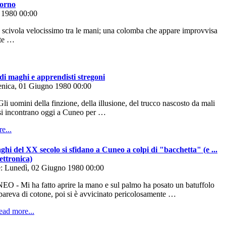
iorno
 1980 00:00
civola velocissimo tra le mani; una colomba che appare improvvisa
nte …
i maghi e apprendisti stregoni
nica, 01 Giugno 1980 00:00
 uomini della finzione, della illusione, del trucco nascosto da mali
 si incontrano oggi a Cuneo per …
ghi del XX secolo si sfidano a Cuneo a colpi di "bacchetta" (e ...
lettronica)
: Lunedì, 02 Giugno 1980 00:00
O - Mi ha fatto aprire la mano e sul palmo ha posato un batuffolo
pareva di cotone, poi si è avvicinato pericolosamente …