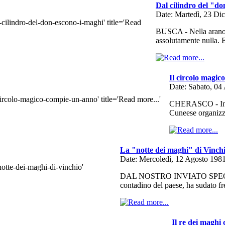
Dal cilindro del "do
Date: Martedì, 23 Di
BUSCA - Nella arano d
assolutamente nulla.
Il circolo magi
Date: Sabato, 04
CHERASCO - In oc
Cuneese organizz
La "notte dei maghi" di Vinch
Date: Mercoledì, 12 Agosto 198
DAL NOSTRO INVIATO SPECIALE
contadino del paese, ha sudato f
Il re dei maghi