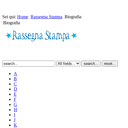
Sei qui:
Home
Rassegna Stampa
Biografia
Biografia
A
B
C
D
E
F
G
H
I
J
K