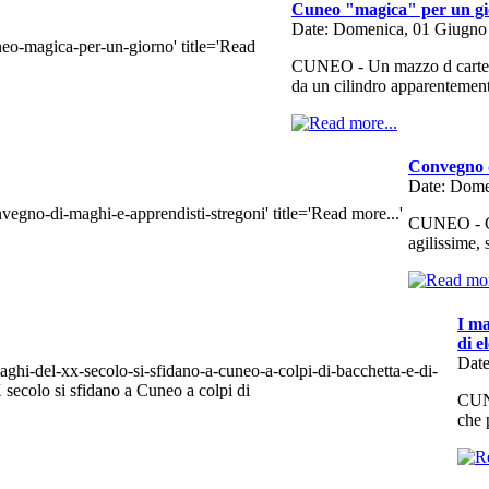
Cuneo "magica" per un g
Date: Domenica, 01 Giugno
CUNEO - Un mazzo d carte s
da un cilindro apparenteme
Convegno d
Date: Dome
CUNEO - Gli
agilissime,
I ma
di e
Date
CUNE
che 