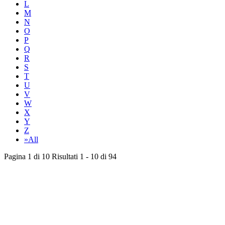
L
M
N
O
P
Q
R
S
T
U
V
W
X
Y
Z
»All
Pagina 1 di 10 Risultati 1 - 10 di 94