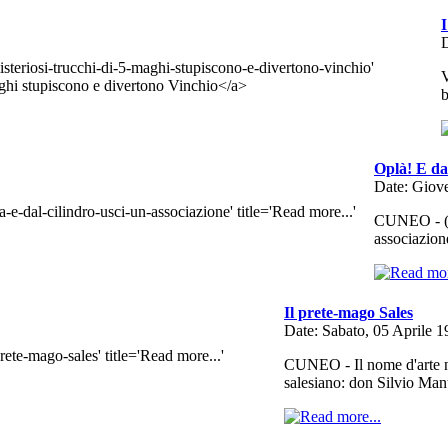
I
D
V
b
Oplà! E dal
Date: Giov
CUNEO - (f.
associazion
Il prete-mago Sales
Date: Sabato, 05 Aprile 
CUNEO - Il nome d'arte no
salesiano: don Silvio Man