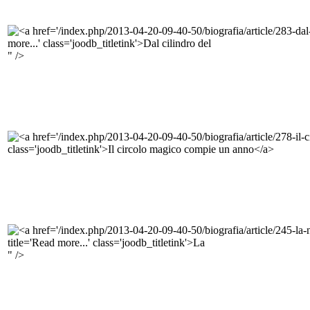
" />
" />