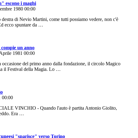
n" escono i maghi
cembre 1980 00:00
estra di Nevio Martini, come tutti possiamo vedere, non c'è
 Ed ecco spuntare da …
co compie un anno
 Aprile 1981 00:00
casione del primo anno dalla fondazione, il circolo Magico
a il Festival della Magia. Lo …
io
1 00:00
 VINCHIO - Quando l'auto è partita Antonio Giolito,
reddo. Era …
 cuneesi "sparisce" verso Torino